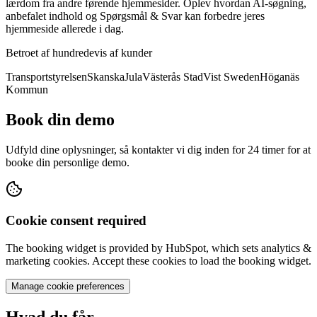
lærdom fra andre førende hjemmesider. Oplev hvordan AI-søgning,
anbefalet indhold og Spørgsmål & Svar kan forbedre jeres
hjemmeside allerede i dag.
Betroet af hundredevis af kunder
Transportstyrelsen
Skanska
Jula
Västerås Stad
Vist Sweden
Höganäs
Kommun
Book din demo
Udfyld dine oplysninger, så kontakter vi dig inden for 24 timer for at
booke din personlige demo.
Cookie consent required
The booking widget is provided by HubSpot, which sets analytics &
marketing cookies. Accept these cookies to load the booking widget.
Manage cookie preferences
Hvad du får