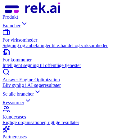
Produkt
Brancher
For virksomheder
Søgning og anbefalinger til e-handel og virksomheder
For kommuner
Intelligent søgning til offentlige tjenester
Answer Engine Optimization
Bliv synlig i AI-søgeresultater
Se alle brancher
Ressourcer
Kundecases
Rigtige organisationer, rigtige resultater
Partnercases