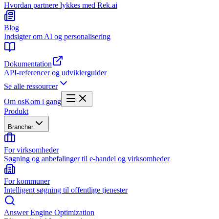
Hvordan partnere lykkes med Rek.ai
Blog
Indsigter om AI og personalisering
Dokumentation
API-referencer og udviklerguider
Se alle ressourcer
Om os
Kom i gang
Produkt
Brancher
For virksomheder
Søgning og anbefalinger til e-handel og virksomheder
For kommuner
Intelligent søgning til offentlige tjenester
Answer Engine Optimization