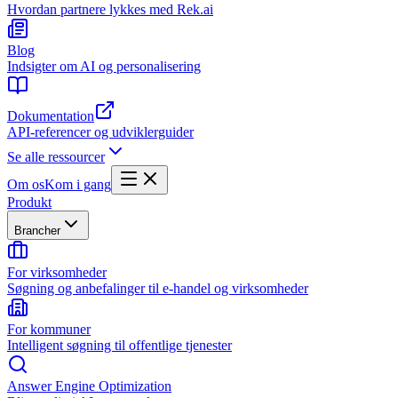
Hvordan partnere lykkes med Rek.ai
Blog
Indsigter om AI og personalisering
Dokumentation
API-referencer og udviklerguider
Se alle ressourcer
Om os
Kom i gang
Produkt
Brancher
For virksomheder
Søgning og anbefalinger til e-handel og virksomheder
For kommuner
Intelligent søgning til offentlige tjenester
Answer Engine Optimization