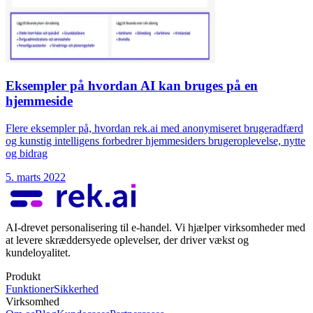
Eksempler på hvordan AI kan bruges på en
hjemmeside
Flere eksempler på, hvordan rek.ai med anonymiseret brugeradfærd
og kunstig intelligens forbedrer hjemmesiders brugeroplevelse, nytte
og bidrag
5. marts 2022
AI-drevet personalisering til e-handel. Vi hjælper virksomheder med
at levere skræddersyede oplevelser, der driver vækst og
kundeloyalitet.
Produkt
Funktioner
Sikkerhed
Virksomhed