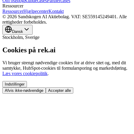
Om os
Blog
Kundecases
Partnercases
Ressourcer
Ressourcer
Hjælpecenter
Kontakt
© 2026 Sandskogen AI Aktiebolag. VAT: SE559145249401. Alle
rettigheder forbeholdes.
Dansk
Stockholm
, Sverige
Cookies på rek.ai
Vi bruger strengt nødvendige cookies for at drive sitet og, med dit
samtykke, HubSpot-cookies til formularsporing og markedsføring.
Læs vores cookiepolitik
.
Indstillinger
Afvis ikke-nødvendige
Accepter alle