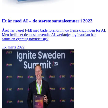
Et år med AI – de største samtaleemner i 2023
Året har været fyldt med både forandring og fremskridt inden for AI.
Men hvilke er de mest anvendte AI-værktøjer, og hvordan har
samtalen egentlig udviklet sig?
15. marts 2022