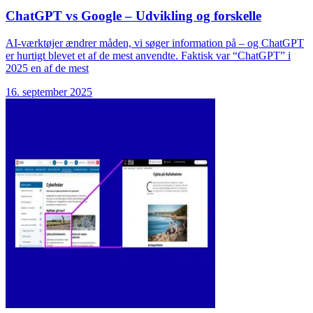
ChatGPT vs Google – Udvikling og forskelle
AI-værktøjer ændrer måden, vi søger information på – og ChatGPT
er hurtigt blevet et af de mest anvendte. Faktisk var “ChatGPT” i
2025 en af de mest
16. september 2025