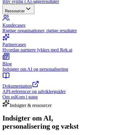
Bliv synlig i AI-søgeresultater
Ressourcer
Kundecases
Rigtige organisationer, rigtige resultater
Partnercases
Hvordan partnere lykkes med Rek.ai
Blog
Indsigter om AI og personalisering
Dokumentation
API-referencer og udviklerguider
Om os
Kom i gang
Indsigter & ressourcer
Indsigter om AI,
personalisering og vækst