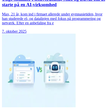
starte på en AI-virksomhed
Max, 21 år, kom ind i firmaet allerede under gymnasietiden, hvor
han studerede el- og datalinjen med fokus på programmering og
netværk. Efter en anbefaling fra e
7. oktober 2025