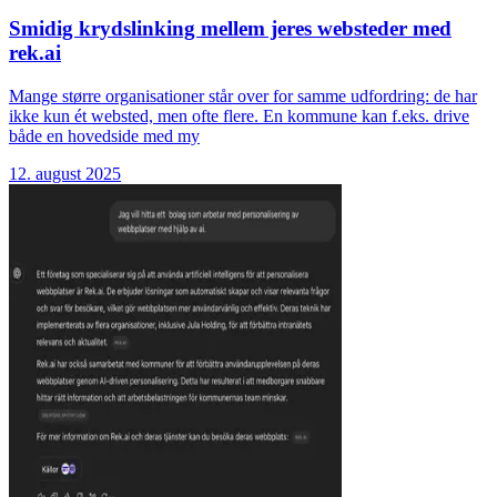
Smidig krydslinking mellem jeres websteder med
rek.ai
Mange større organisationer står over for samme udfordring: de har
ikke kun ét websted, men ofte flere. En kommune kan f.eks. drive
både en hovedside med my
12. august 2025