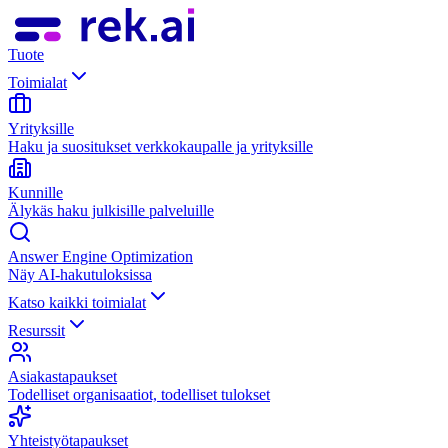
Tuote
Toimialat
Yrityksille
Haku ja suositukset verkkokaupalle ja yrityksille
Kunnille
Älykäs haku julkisille palveluille
Answer Engine Optimization
Näy AI-hakutuloksissa
Katso kaikki toimialat
Resurssit
Asiakastapaukset
Todelliset organisaatiot, todelliset tulokset
Yhteistyötapaukset