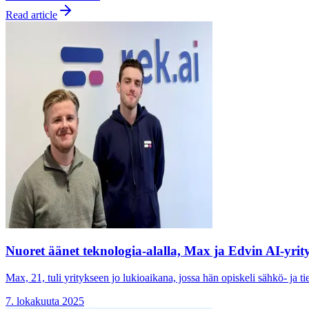
Read article
Nuoret äänet teknologia-alalla, Max ja Edvin AI-yrity
Max, 21, tuli yritykseen jo lukioaikana, jossa hän opiskeli sähkö- ja t
7. lokakuuta 2025