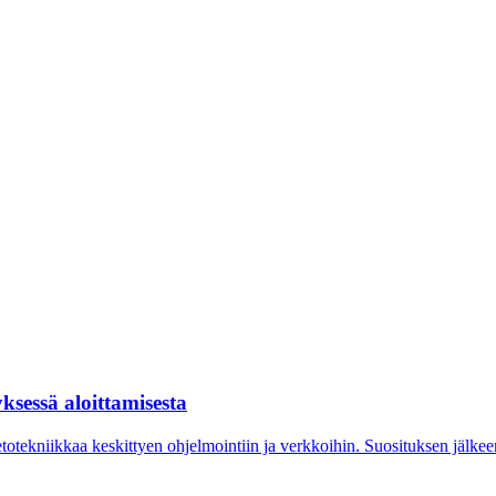
ksessä aloittamisesta
ietotekniikkaa keskittyen ohjelmointiin ja verkkoihin. Suosituksen jälkee