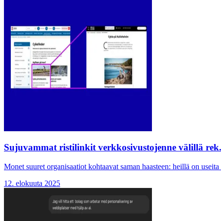
Sujuvammat ristilinkit verkkosivustojenne välillä rek.
Monet suuret organisaatiot kohtaavat saman haasteen: heillä on useita 
12. elokuuta 2025