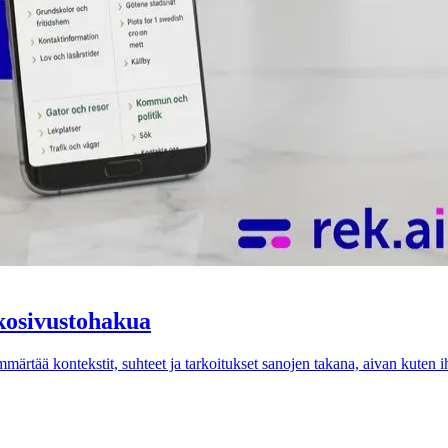
kkosivustohakua
rtää kontekstit, suhteet ja tarkoitukset sanojen takana, aivan kuten i