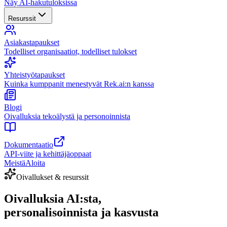
Näy AI-hakutuloksissa
Resurssit
Asiakastapaukset
Todelliset organisaatiot, todelliset tulokset
Yhteistyötapaukset
Kuinka kumppanit menestyvät Rek.ai:n kanssa
Blogi
Oivalluksia tekoälystä ja personoinnista
Dokumentaatio
API-viite ja kehittäjäoppaat
Meistä
Aloita
Oivallukset & resurssit
Oivalluksia AI:sta,
personalisoinnista ja kasvusta