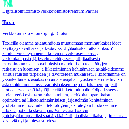
Digitalisointitoimisto
Verkkotoimisto
Premium Partner
Toxic
Verkkotoimisto • Jönköping, Ruotsi
Toxicilla olemme asiantuntijoita muuttamaan monimutkaiset ideat
käyttäjäystävällisiksi ja kestäviksi digitaalisiksi ratkaisuiksi. Yli
kahden vuosikymmenen kokemus verkkosivustoista,
verkkokaupasta, järjestelmäkehityksestä, digitaalisesta
markkinoinnista ja sovelluksista mahdollistaa räätälöityjen
ratkaisujen luomisen ja liiketoiminnan kehittämisen asiakkaidemme
ainutlaatuisten tarpeiden ja tavoitteiden mukaisesti. Filosofiamme on
yksinkertainen: asiakas on aina etusijalla. Työskentelemme tiiviisti
asiakkaidemme kanssa varmistaaksemme, että jokainen projekti
tuottaa arvoa sekä käyttäjille että liiketoiminnalle. Olipa kyseessä
uuden verkkosivuston rakentaminen, verkkokaupparatkaisun
optimointi tai liiketoimintakriittisen järjestelmän kehittäminen,
yhdistämme luovuuden, teknologian ja strategian luodaksemme
tuloksia, jotka kestävät ajan. Valitessasi Toxicin
yhteistyökumppaniksi saat älykkäitä digitaalisia ratkaisuja, jotka ovat
kestäviä nyt ja tulevaisuudessa.