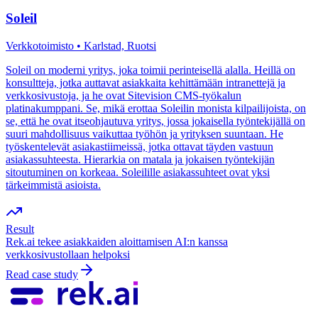
Soleil
Verkkotoimisto • Karlstad, Ruotsi
Soleil on moderni yritys, joka toimii perinteisellä alalla. Heillä on
konsultteja, jotka auttavat asiakkaita kehittämään intranettejä ja
verkkosivustoja, ja he ovat Sitevision CMS-työkalun
platinakumppani. Se, mikä erottaa Soleilin monista kilpailijoista, on
se, että he ovat itseohjautuva yritys, jossa jokaisella työntekijällä on
suuri mahdollisuus vaikuttaa työhön ja yrityksen suuntaan. He
työskentelevät asiakastiimeissä, jotka ottavat täyden vastuun
asiakassuhteesta. Hierarkia on matala ja jokaisen työntekijän
sitoutuminen on korkeaa. Soleilille asiakassuhteet ovat yksi
tärkeimmistä asioista.
Result
Rek.ai tekee asiakkaiden aloittamisen AI:n kanssa
verkkosivustollaan helpoksi
Read case study