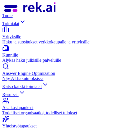
Tuote
Toimialat
Yrityksille
Haku ja suositukset verkkokaupalle ja yrityksille
Kunnille
Älykäs haku julkisille palveluille
Answer Engine Optimization
Näy AI-hakutuloksissa
Katso kaikki toimialat
Resurssit
Asiakastapaukset
Todelliset organisaatiot, todelliset tulokset
Yhteistyötapaukset