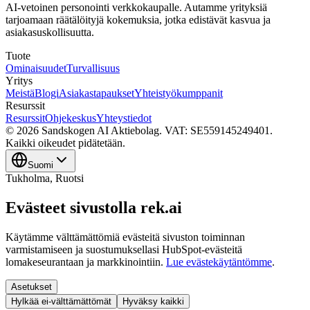
AI-vetoinen personointi verkkokaupalle. Autamme yrityksiä
tarjoamaan räätälöityjä kokemuksia, jotka edistävät kasvua ja
asiakasuskollisuutta.
Tuote
Ominaisuudet
Turvallisuus
Yritys
Meistä
Blogi
Asiakastapaukset
Yhteistyökumppanit
Resurssit
Resurssit
Ohjekeskus
Yhteystiedot
© 2026 Sandskogen AI Aktiebolag. VAT: SE559145249401.
Kaikki oikeudet pidätetään.
Suomi
Tukholma
, Ruotsi
Evästeet sivustolla rek.ai
Käytämme välttämättömiä evästeitä sivuston toiminnan
varmistamiseen ja suostumuksellasi HubSpot-evästeitä
lomakeseurantaan ja markkinointiin.
Lue evästekäytäntömme
.
Asetukset
Hylkää ei-välttämättömät
Hyväksy kaikki