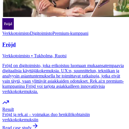
Verkkotoimisto
Digitoimisto
Premium-kumppani
Fröjd
Verkkotoimisto • Tukholma, Ruotsi
Fröjd on digitoimisto, joka erikoistuu luomaan mukaansatempaavia
digitaalisia käyttäjäkokemuksia. UX:n, suunnittelun, tekniikan ja
analyysin asiantuntemuksella he toimittavat ratkaisuja, jotka eivät
vain täytä, vaan ylittävät asiakkaiden odotukset. Rek.ai:n premium-
kumppanina Fröjd voi tarjota asiakkailleen innovatiivisia
verkkokokemuksia.
Result
Fröjd ja rek.ai – voimakas duo henkilökohtaisiin
verkkokokemuksiin
Read case study