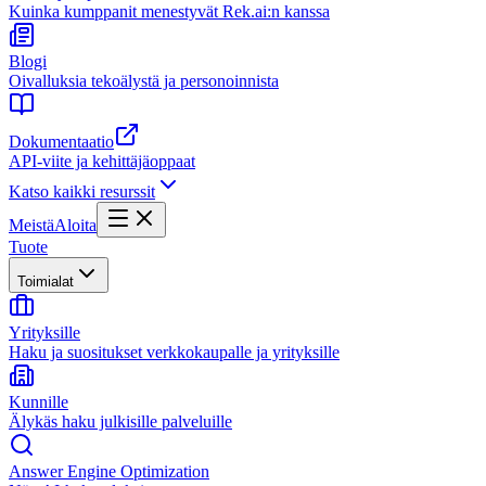
Kuinka kumppanit menestyvät Rek.ai:n kanssa
Blogi
Oivalluksia tekoälystä ja personoinnista
Dokumentaatio
API-viite ja kehittäjäoppaat
Katso kaikki resurssit
Meistä
Aloita
Tuote
Toimialat
Yrityksille
Haku ja suositukset verkkokaupalle ja yrityksille
Kunnille
Älykäs haku julkisille palveluille
Answer Engine Optimization