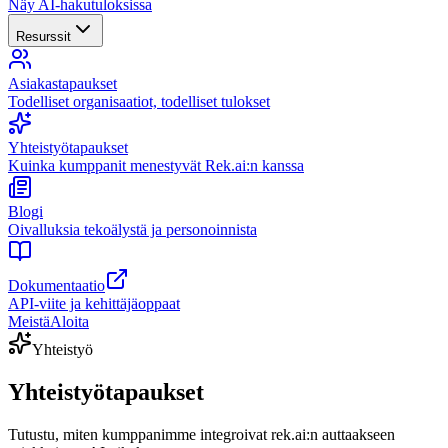
Näy AI-hakutuloksissa
Resurssit
Asiakastapaukset
Todelliset organisaatiot, todelliset tulokset
Yhteistyötapaukset
Kuinka kumppanit menestyvät Rek.ai:n kanssa
Blogi
Oivalluksia tekoälystä ja personoinnista
Dokumentaatio
API-viite ja kehittäjäoppaat
Meistä
Aloita
Yhteistyö
Yhteistyötapaukset
Tutustu, miten kumppanimme integroivat rek.ai:n auttaakseen