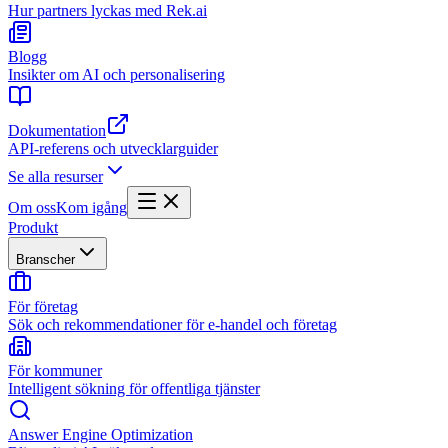
Hur partners lyckas med Rek.ai
Blogg
Insikter om AI och personalisering
Dokumentation
API-referens och utvecklarguider
Se alla resurser
Om oss
Kom igång
Produkt
Branscher
För företag
Sök och rekommendationer för e-handel och företag
För kommuner
Intelligent sökning för offentliga tjänster
Answer Engine Optimization