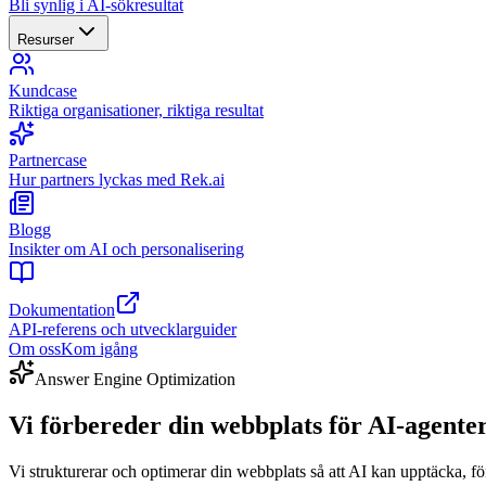
Bli synlig i AI-sökresultat
Resurser
Kundcase
Riktiga organisationer, riktiga resultat
Partnercase
Hur partners lyckas med Rek.ai
Blogg
Insikter om AI och personalisering
Dokumentation
API-referens och utvecklarguider
Om oss
Kom igång
Answer Engine Optimization
Vi förbereder din webbplats för AI-agen
Vi strukturerar och optimerar din webbplats så att AI kan upptäcka, f