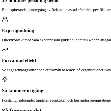
30-minuters personlig demo
En inspirerande genomgång av Rek.ai anpassad efter ditt specifika a
Expertguidning
Direktkontakt med våra experter som guidat hundratals webbplatsäga
Förväntad effekt
Se engagemangssiffror och effektmått baserade på organisationer likn
Så kommer ni igång
Förstå hur införandet fungerar i praktiken och hur andra organisationer
Så fungerar det