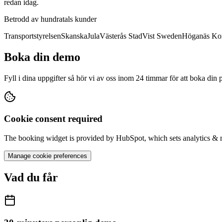
redan idag.
Betrodd av hundratals kunder
Transportstyrelsen
Skanska
Jula
Västerås Stad
Vist Sweden
Höganäs K
Boka din demo
Fyll i dina uppgifter så hör vi av oss inom 24 timmar för att boka din
Cookie consent required
The booking widget is provided by HubSpot, which sets analytics & m
Manage cookie preferences
Vad du får