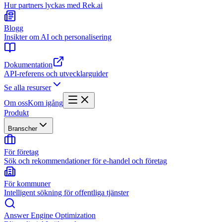
Hur partners lyckas med Rek.ai
Blogg
Insikter om AI och personalisering
Dokumentation
API-referens och utvecklarguider
Se alla resurser
Om oss
Kom igång
Produkt
Branscher
För företag
Sök och rekommendationer för e-handel och företag
För kommuner
Intelligent sökning för offentliga tjänster
Answer Engine Optimization