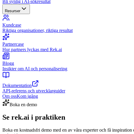
Bli synlig i AI-sökresultat
Resurser
Kundcase
Riktiga organisationer, riktiga resultat
Partnercase
Hur partners lyckas med Rek.ai
Blogg
Insikter om AI och personalisering
Dokumentation
API-referens och utvecklarguider
Om oss
Kom igång
Boka en demo
Se rek.ai i praktiken
Boka en kostnadsfri demo med en av våra experter och få inspiration