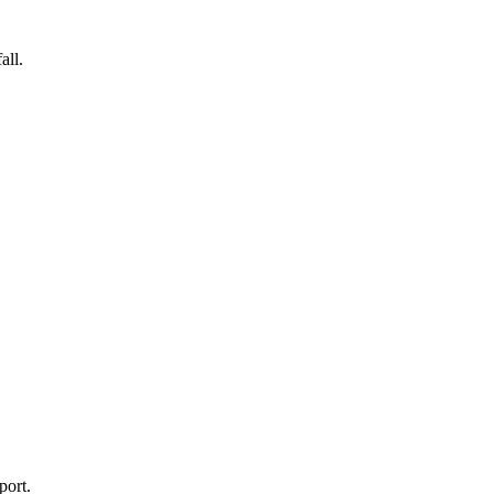
all.
port.