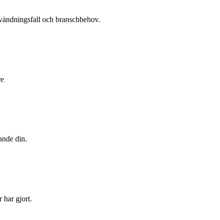
nvändningsfall och branschbehov.
re
ande din.
 har gjort.