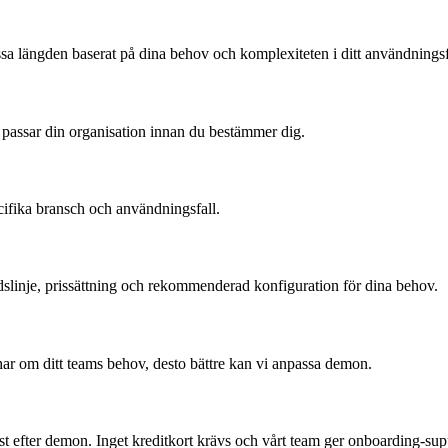
ssa längden baserat på dina behov och komplexiteten i ditt användningsf
.ai passar din organisation innan du bestämmer dig.
ifika bransch och användningsfall.
dslinje, prissättning och rekommenderad konfiguration för dina behov.
 har om ditt teams behov, desto bättre kan vi anpassa demon.
mst efter demon. Inget kreditkort krävs och vårt team ger onboarding-sup